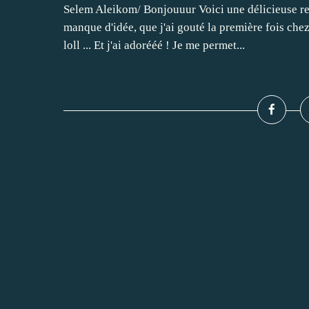
Selem Aleikom/ Bonjouuur Voici une délicieuse rec
manque d'idée, que j'ai gouté la première fois che
loll ... Et j'ai adorééé ! Je me permet...