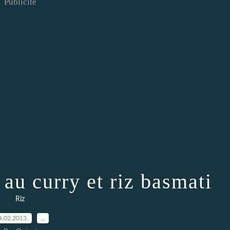
Publicité
au curry et riz basmati
Riz
4.02.2013
…