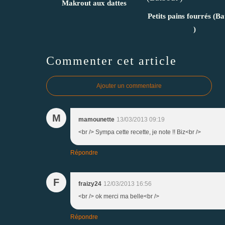
Makrout aux dattes
Petits pains fourrés (B
)
Commenter cet article
Ajouter un commentaire
M
mamounette
13/03/2013 09:19
<br /> Sympa cette recette, je note !! Biz<br />
Répondre
F
fraizy24
12/03/2013 16:56
<br /> ok merci ma belle<br />
Répondre