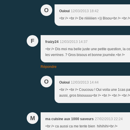
O
Ouioui
12/03/2013 18:42
<br /> <br /> De riiiiiiiien =)) Bisou<br /> <br /
F
fraizy24
12/03/2013 14:37
<br /> Dis moi ma belle juste une petite question, la co
les verrines .? Gros bisous et bonne journée.<br />
Répondre
O
Ouioui
12/03/2013 14:44
<br /> <br /> Coucouu ! Oui voila une 1cas pa
aussi, gros bisouuuu<br /> <br /> <br /> <br /
M
ma cuisine aux 1000 saveurs
27/02/2013 22:24
<br /> ca aussi ca me tente bien hihihihi<br />