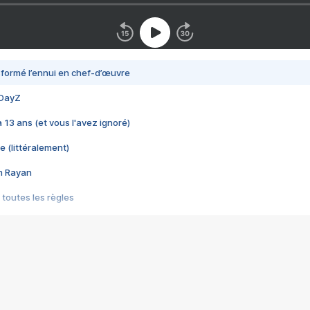
nsformé l’ennui en chef-d’œuvre
 DayZ
 a 13 ans (et vous l'avez ignoré)
e (littéralement)
im Rayan
 toutes les règles
s les jeux vidéo
us choquant de Rockstar ? - Le scandale BULLY
e plus moche de Steam
du RÊVE tourne au CAUCHEMAR