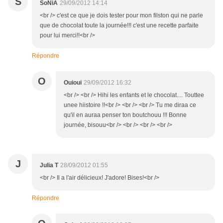
S
SoNiA
29/09/2012 14:14
<br /> c'est ce que je dois tester pour mon filston qui ne parle
que de chocolat toute la journée!!! c'est une recette parfaite
pour lui merci!!<br />
Répondre
O
Ouioui
29/09/2012 16:32
<br /> <br /> Hihi les enfants et le chocolat.... Touttee
unee hiistoire !!<br /> <br /> <br /> Tu me diraa ce
qu'il en auraa penser ton boutchouu !!! Bonne
journée, bisouu<br /> <br /> <br /> <br />
J
Julia T
28/09/2012 01:55
<br /> Il a l'air délicieux! J'adore! Bises!<br />
Répondre