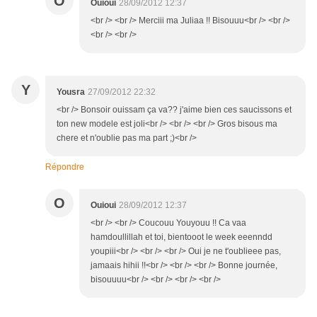
O
Ouioui
28/09/2012 12:37
<br /> <br /> Merciii ma Juliaa !! Bisouuu<br /> <br />
<br /> <br />
Y
Yousra
27/09/2012 22:32
<br /> Bonsoir ouissam ça va?? j'aime bien ces saucissons et
ton new modele est joli<br /> <br /> <br /> Gros bisous ma
chere et n'oublie pas ma part ;)<br />
Répondre
O
Ouioui
28/09/2012 12:37
<br /> <br /> Coucouu Youyouu !! Ca vaa
hamdoullillah et toi, bientooot le week eeenndd
youpiii<br /> <br /> <br /> Oui je ne t'oublieee pas,
jamaais hihii !!<br /> <br /> <br /> Bonne journée,
bisouuuu<br /> <br /> <br /> <br />