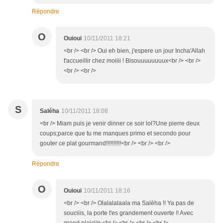
Répondre
O
Ouioui
10/11/2011 18:21
<br /> <br /> Oui eh bien, j'espere un jour Incha'Allah
t'accueillir chez moiiii ! Bisouuuuuuuux<br /> <br />
<br /> <br />
S
Saléha
10/11/2011 18:08
<br /> Miam puis je venir dinner ce soir lol?Une pierre deux
coups;parce que tu me manques primo et secondo pour
gouter ce plat gourmand!!!!!!!!!!<br /> <br /> <br />
Répondre
O
Ouioui
10/11/2011 18:16
<br /> <br /> Olalalalaala ma Salèha !! Ya pas de
souciiis, la porte t'es grandement ouverte !! Avec