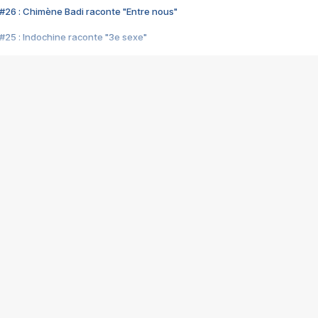
#26 : Chimène Badi raconte "Entre nous"
#25 : Indochine raconte "3e sexe"
#24 : Zaho raconte "C'est chelou"
#23 : Patrick Bruel raconte "Au café des délices"
#22 : Kyo raconte "Le chemin"
#21 : Nolwenn Leroy raconte "Cassé"
#20 : Patrick Hernandez raconte "Born to be alive"
#19 : Lorie raconte "Près de moi"
#18 : Michael Jones raconte "A nos actes manqués" (avec Jean-Jacque
#17 : Khaled raconte "Aïcha"
#16 : Corneille raconte "Parce qu'on vient de loin"
#15 : Indochine raconte "L'aventurier"