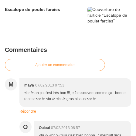
Escalope de poulet farcies
Commentaires
Ajouter un commentaire
M
maya
07/02/2013 07:53
<br /> ah ça c'est très bon !!! je fais souvent comme ça bonne
recette<br /> <br /> <br /> gros bisous <br />
Répondre
O
Ouioui
07/02/2013 08:57
<br /> <br /> Ouiii c'est bien bonnn =) merciii!! gros