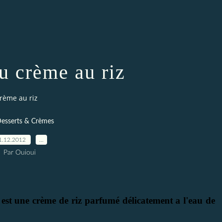
u crème au riz
rème au riz
Desserts & Crèmes
1.12.2012
…
Par Ouioui
i est une crème de riz parfumé délicatement a l'eau de