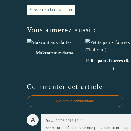
S'inscrire à la newsletter
Vous aimerez aussi :
Makrout aux dattes
Petits pains fourrés (B
)
Commenter cet article
Ajouter un commentaire
A
Amal
05/03/2013 12:44
<br /> j'ai la même recette que j'aime bien,tu m'as ra