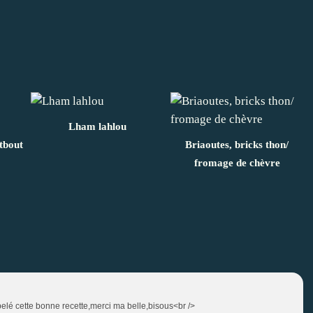
Lham lahlou
atbout
Briaoutes, bricks thon/
fromage de chèvre
ppelé cette bonne recette,merci ma belle,bisous<br />