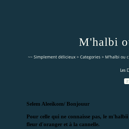
M'halbi o
~~ Simplement délicieux
>
Categories
>
M'halbi ou c
Les 
2
Selem Aleeikom/ Bonjouur
Pour celle qui ne connaisse pas, le m'halbi
fleur d'oranger et à la cannelle.