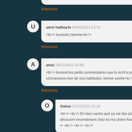
Répondre
U
umm hudhayfa
04/03/2013 23:10
<br /> hummm j'aimme<br />
Répondre
A
amal
29/12/2012 20:49
<br /> bonsoir,les petits commentaires que tu écrit à
connaissons rien de vos habitudes. bonne soirée<br 
Répondre
O
Ouioui
31/12/2012 20:18
<br /> <br /> Eh bien sache que ça me fais pl
découvrir énormément chez toi ma chère Amal !
/> <br /> <br /> <br />