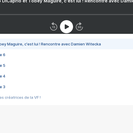
 DiCaprio et Tobey Maguire, c'est lui ! Rencontre avec Dam
bey Maguire, c'est lui ! Rencontre avec Damien Witecka
e 6
e 5
e 4
e 3
s créatrices de la VF !
e 2
e 1
e Mektoub My Love arrive enfin ! Rencontre avec Shaïn Boumedine et Sal